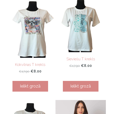
Sieviešu T krekls
Kokvilnas T krekls
€8.00
€17.90
€8.00
€17.90
Ielikt grozā
Ielikt grozā