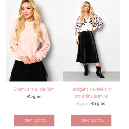
Džemperis ar pērlītēm
Kardigans sievietēm ar
sirsniņām Jasmine
€29.00
€19.00
€34.00
Ielikt grozā
Ielikt grozā