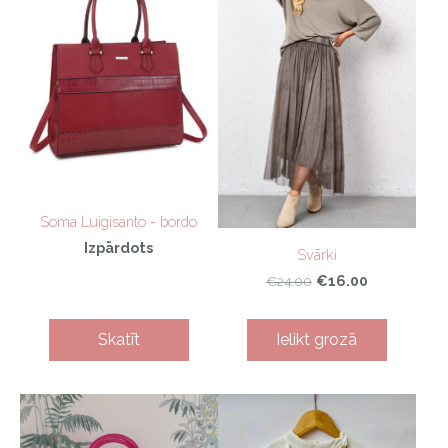
Soma Luigisanto - bordo
Izpārdots
Svārki
€16.00
€24.00
Skatīt
Ielikt grozā