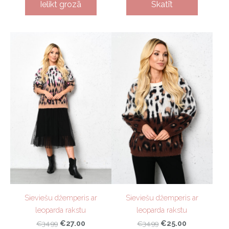
Ielikt grozā
Skatīt
Sieviešu džemperis ar
Sieviešu džemperis ar
leoparda rakstu
leoparda rakstu
€27.00
€25.00
€34.99
€34.99