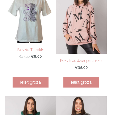
Sievišu T krekls
€8.00
€17.90
Kokvilnas džemperis rozā
€35.00
Ielikt grozā
Ielikt grozā