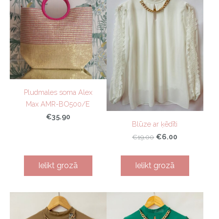
Pludmales soma Alex
Max AMR-BO500/E
€35.90
Blūze ar ķēdīti
€6.00
€19.00
Ielikt grozā
Ielikt grozā