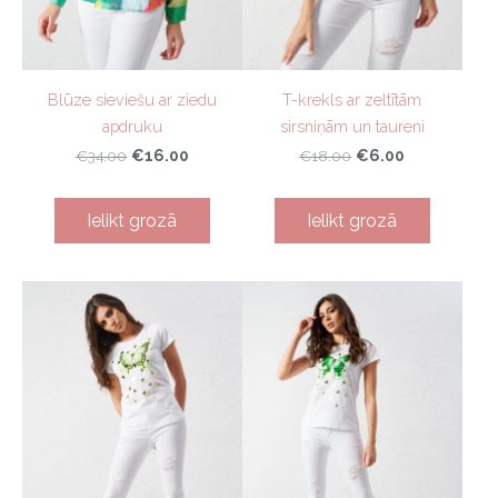
Blūze sieviešu ar ziedu
T-krekls ar zeltītām
apdruku
sirsniņām un taureni
€16.00
€6.00
€34.00
€18.00
Ielikt grozā
Ielikt grozā