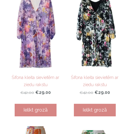
Šifona kleita sievietēm ar
Šifona kleita sievietēm ar
ziedu rakstu
ziedu rakstu
€29.00
€29.00
€42.00
€42.00
Ielikt grozā
Ielikt grozā