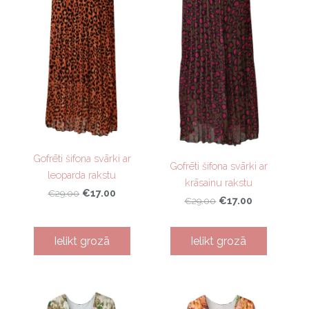
Gofrēti šifona svārki ar
Gofrēti šifona svārki ar
leoparda rakstu
krāsainu rakstu
€17.00
€29.00
€17.00
€29.00
Ielikt grozā
Ielikt grozā