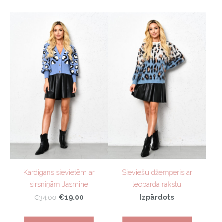
Kardigans sievietēm ar
Sieviešu džemperis ar
sirsniņām Jasmine
leoparda rakstu
€19.00
Izpārdots
€34.00