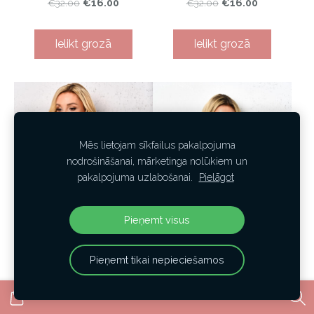
€16.00
€16.00
€32.00
€32.00
Ielikt grozā
Ielikt grozā
Mēs lietojam sīkfailus pakalpojuma
nodrošināšanai, mārketinga nolūkiem un
pakalpojuma uzlabošanai.
Pielāgot
Pieņemt visus
Pieņemt tikai nepieciešamos
Džemperis
Džemperis ar leoparda