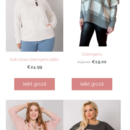
Džemperis
Kokvilnas džemperis balts
€19.00
€32.00
€24.99
Ielikt grozā
Ielikt grozā