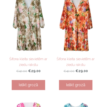
Šifona kleita sievietēm ar
Šifona kleita sievietēm ar
ziedu rakstu
ziedu rakstu
€29.00
€29.00
€42.00
€42.00
Ielikt grozā
Ielikt grozā