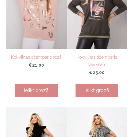
Kokvilnas džemperis rozā
Kokvilnas džemperis
sievietēm
€21.00
€25.00
Ielikt grozā
Ielikt grozā