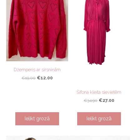
Džemperis ar sirsniņām
€12.00
€19.00
Šifona kleita sievietēm
€27.00
€34.90
Ielikt grozā
Ielikt grozā