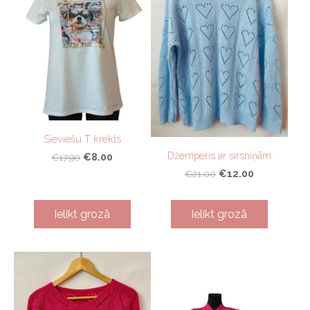
Sieviešu T krekls
Džemperis ar sirsniņām
€8.00
€17.90
€12.00
€21.00
Ielikt grozā
Ielikt grozā