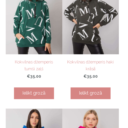
Kokvilnas džemperis
Kokvilnas džemperis haki
tumši zaļš
krāsā
€35.00
€35.00
Ielikt grozā
Ielikt grozā