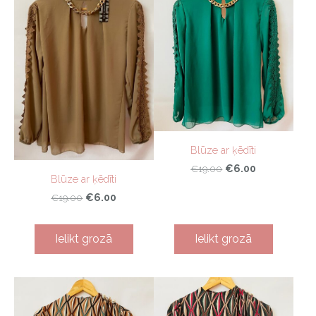
Blūze ar ķēdīti
€6.00
€19.00
Blūze ar ķēdīti
€6.00
€19.00
Ielikt grozā
Ielikt grozā