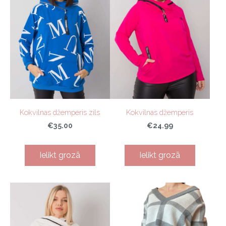
Kokvilnas džemperis zils
Kokvilnas džemperis
€35.00
€24.99
Ielikt grozā
Ielikt grozā