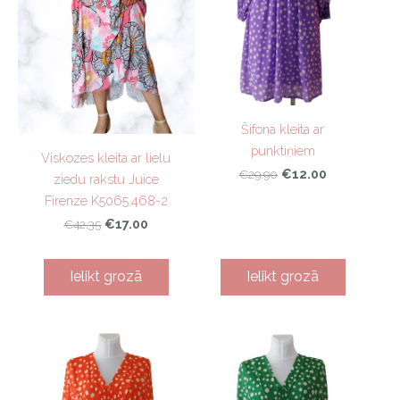
Šifona kleita ar
punktiņiem
Viskozes kleita ar lielu
€12.00
€29.90
ziedu rakstu Juice
Firenze K5065.468-2
€17.00
€42.35
Ielikt grozā
Ielikt grozā