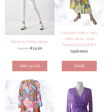
Viskozes kleita ar lielu
ziedu rakstu Juice
Blūze ar rombu rakstu
Firenze K5065.468-1
€15.00
€29.00
Izpārdots
Ielikt grozā
Skatīt