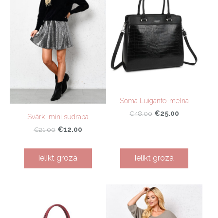
Soma Luiganto-melna
€25.00
€48.00
Svārki mini sudraba
€12.00
€21.00
Ielikt grozā
Ielikt grozā