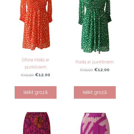
Šifona kleita ar
Kleita ar punktiņiem
punktiņiem
€12.00
€29.90
€12.00
€29.90
Ielikt grozā
Ielikt grozā