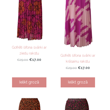
Gofrēti šifona svārki ar
ziedu rakstu
Gofrēti šifona svārki ar
€17.00
€29.00
krāsainu rakstu
€17.00
€29.00
Ielikt grozā
Ielikt grozā