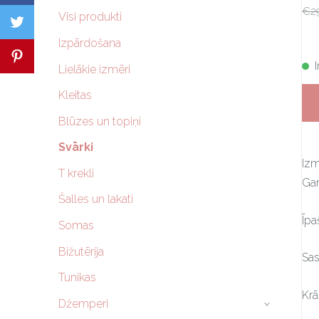
€2
Visi produkti
Izpārdošana
Lielākie izmēri
Kleitas
Blūzes un topiņi
Svārki
Iz
T krekli
Gar
Šalles un lakati
Īpa
Somas
Bižutērija
Sas
Tunikas
Krā
Džemperi
›