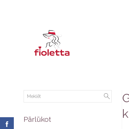
G
k
Pārlūkot