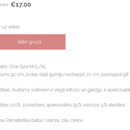
€17.00
9.00
Ir uz vietas
Ielikt grozā
mērs: One Size M/L/XL
ums 92 cm, jostas daļā gumiju nestiepjot 72 cm, pastiepjot 9
šības: Audums svārkiem ir viegli krītošs un gaisīgs, ir apakšsvar
tāvs 100% poliesteris, apakšsvārks 95% viskoze, 5% elastāns
sa: Pamatkrāsa balta/ oranža, zila, ceriņu