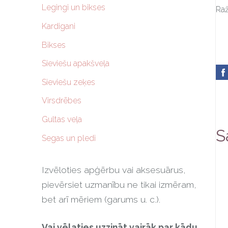
Legingi un bikses
Raž
Kardigani
Bikses
Sieviešu apakšveļa
Sieviešu zeķes
Virsdrēbes
Gultas veļa
S
Segas un pledi
Izvēloties apģērbu vai aksesuārus,
pievērsiet uzmanību ne tikai izmēram,
bet arī mēriem (garums u. c.).
Vai vēlaties uzzināt vairāk par kādu