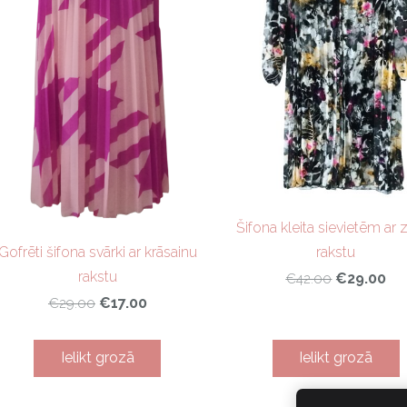
Šifona kleita sievietēm ar 
rakstu
Gofrēti šifona svārki ar krāsainu
rakstu
€29.00
€42.00
€17.00
€29.00
Ielikt grozā
Ielikt grozā