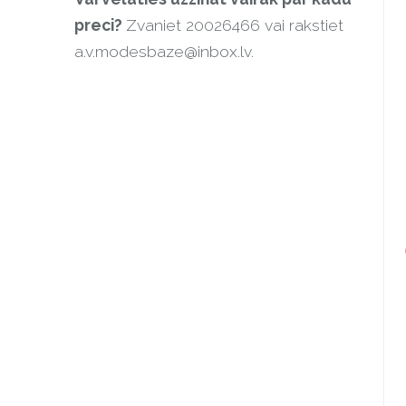
preci?
Zvaniet 20026466 vai rakstiet
a.v.modesbaze@inbox.lv
.