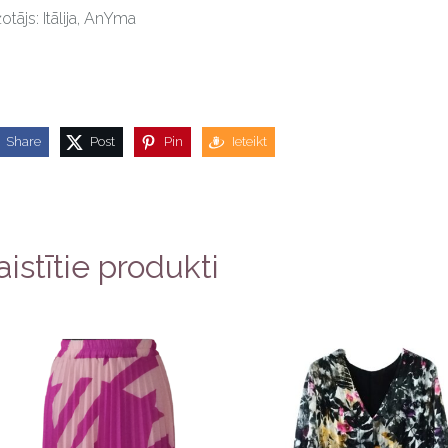
otājs: Itālija, AnYma
Share
Post
Pin
Ieteikt
aistītie produkti