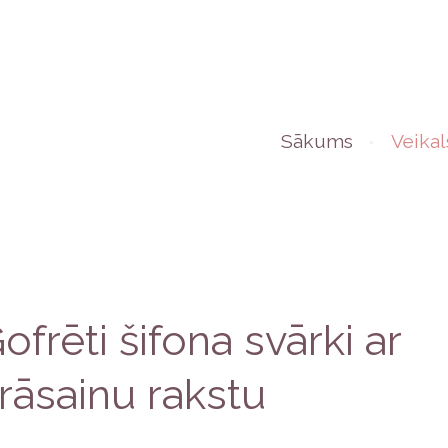
Sākums
Veikal
ofrēti šifona svārki ar
rāsainu rakstu