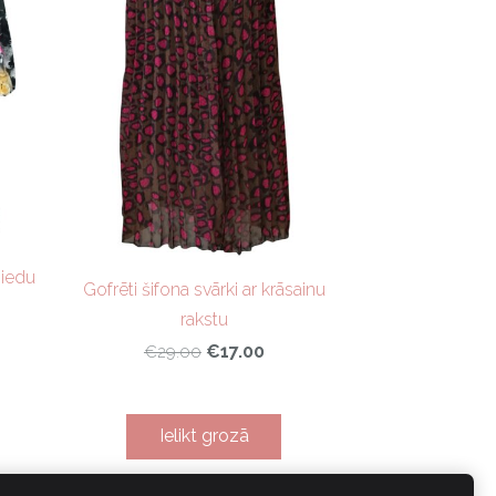
ziedu
Gofrēti šifona svārki ar krāsainu
rakstu
€17.00
€29.00
Ielikt grozā