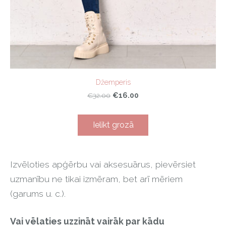
Džemperis
€16.00
€32.00
Ielikt grozā
Izvēloties apģērbu vai aksesuārus, pievērsiet
uzmanību ne tikai izmēram, bet arī mēriem
(garums u. c.).
Vai vēlaties uzzināt vairāk par kādu