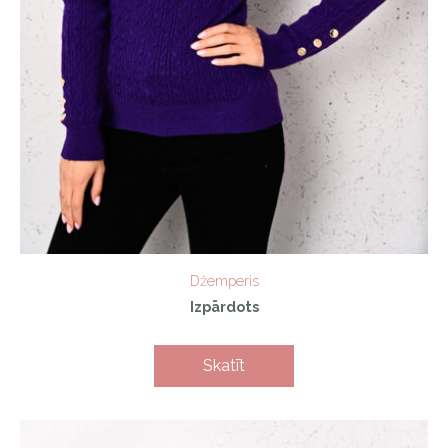
Džemperis
Izpārdots
Skatīt