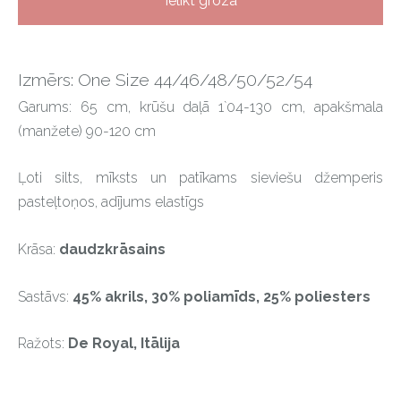
Ielikt grozā
Izmērs: One Size 44/46/48/50/52/54
Garums: 65 cm, krūšu daļā 1`04-130 cm, apakšmala
(manžete) 90-120 cm
Ļoti silts, mīksts un patīkams sieviešu džemperis
pasteļtoņos, adījums elastīgs
Krāsa:
daudzkrāsains
Sastāvs:
45% akrils, 30% poliamīds, 25% poliesters
Ražots:
De Royal, Itālija