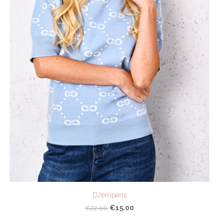
Džemperis
€15.00
€22.00