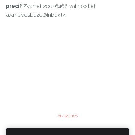
preci?
Zvaniet 20026466 vai rakstiet
a.v.modesbaze@inbox.lv
.
Sīkdatnes
Veikals
|
Piegāde
|
Noteikumi
|
Blogs
|