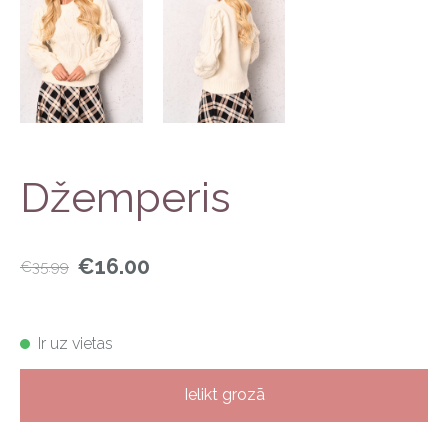
Džemperis
€16.00
€35.99
Ir uz vietas
Ielikt grozā