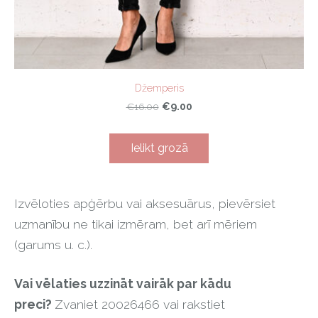
Džemperis
€9.00
€16.00
Ielikt grozā
Izvēloties apģērbu vai aksesuārus, pievērsiet
uzmanību ne tikai izmēram, bet arī mēriem
(garums u. c.).
Vai vēlaties uzzināt vairāk par kādu
preci?
Zvaniet 20026466 vai rakstiet