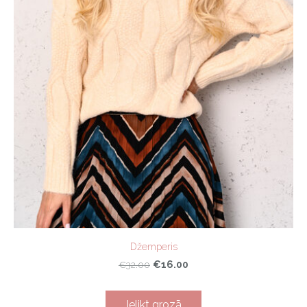
Džemperis
€16.00
€32.00
Ielikt grozā