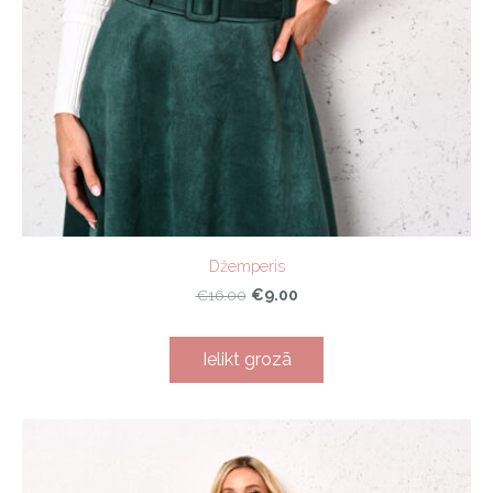
Džemperis
€9.00
€16.00
Ielikt grozā