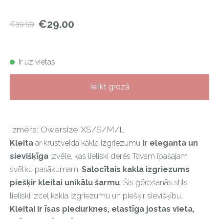
€29.00
€39.99
Ir uz vietas
Ielikt grozā
Izmērs: Owersize XS/S/M/L
Kleita
ar krustveida kakla izgriezumu
ir eleganta un
sievišķīga
izvēle, kas lieliski derēs Tavam īpašajam
svētku pasākumam.
Salocītais kakla izgriezums
piešķir kleitai unikālu šarmu
. Šis ģērbšanās stils
lieliski izceļ kakla izgriezumu un piešķir sievišķību.
Kleitai ir īsas piedurknes, elastīga jostas vieta,