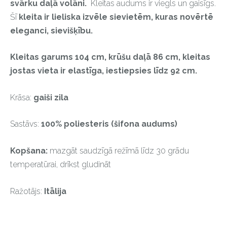
svārku daļā volāni.
Kleitas audums ir viegls un gaisīgs.
Šī
kleita ir lieliska izvēle sievietēm, kuras novērtē
eleganci, sievišķību.
Kleitas garums 104 cm, krūšu daļā 86 cm, kleitas
jostas vieta ir elastīga, iestiepsies līdz 92 cm.
Krāsa:
gaiši zila
Sastāvs:
100% poliesteris (šifona audums)
Kopšana:
mazgāt saudzīgā režīmā līdz 30 grādu
temperatūrai, drīkst gludināt
Ražotājs:
Itālija