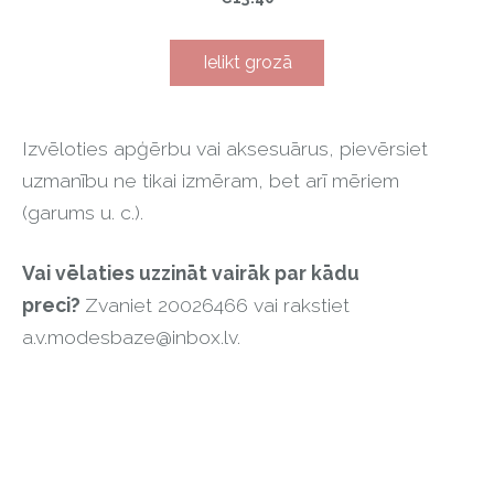
Ielikt grozā
Izvēloties apģērbu vai aksesuārus, pievērsiet
uzmanību ne tikai izmēram, bet arī mēriem
(garums u. c.).
Vai vēlaties uzzināt vairāk par kādu
preci?
Zvaniet 20026466 vai rakstiet
a.v.modesbaze@inbox.lv
.