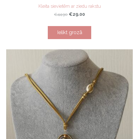
Kleita sievietēm ar ziedu rakstu
€29.00
€44.90
Ielikt grozā