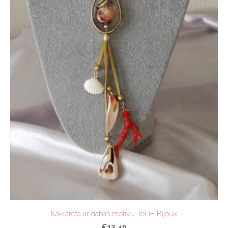
Kaklarota ar dabas motīvu JoLiE Bijoux
€13.40