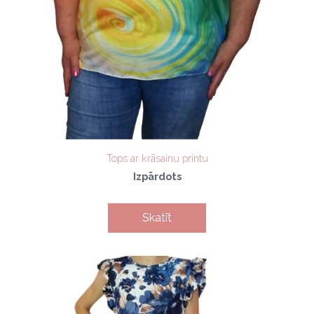
Tops ar krāsainu printu
Izpārdots
Skatīt