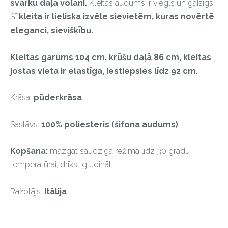
svārku daļā volāni.
Kleitas audums ir viegls un gaisīgs.
Šī
kleita ir lieliska izvēle sievietēm, kuras novērtē
eleganci, sievišķību.
Kleitas garums 104 cm, krūšu daļā 86 cm, kleitas
jostas vieta ir elastīga, iestiepsies līdz 92 cm.
Krāsa:
pūderkrāsa
Sastāvs:
100% poliesteris (šifona audums)
Kopšana:
mazgāt saudzīgā režīmā līdz 30 grādu
temperatūrai, drīkst gludināt
Ražotājs:
Itālija