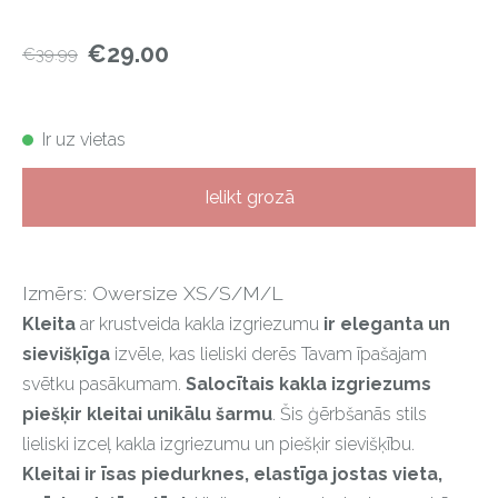
€29.00
€39.99
Ir uz vietas
Ielikt grozā
Izmērs: Owersize XS/S/M/L
Kleita
ar krustveida kakla izgriezumu
ir eleganta un
sievišķīga
izvēle, kas lieliski derēs Tavam īpašajam
svētku pasākumam.
Salocītais kakla izgriezums
piešķir kleitai unikālu šarmu
. Šis ģērbšanās stils
lieliski izceļ kakla izgriezumu un piešķir sievišķību.
Kleitai ir īsas piedurknes, elastīga jostas vieta,