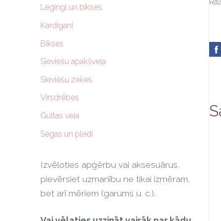
Raž
Legingi un bikses
Kardigani
Bikses
Sieviešu apakšveļa
Sieviešu zeķes
Virsdrēbes
S
Gultas veļa
Segas un pledi
Izvēloties apģērbu vai aksesuārus,
pievērsiet uzmanību ne tikai izmēram,
bet arī mēriem (garums u. c.).
Vai vēlaties uzzināt vairāk par kādu