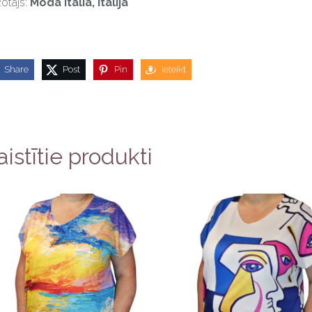
otājs:
Moda Italia, Itālija
Share
Post
Pin
Ieteikt
aistītie produkti