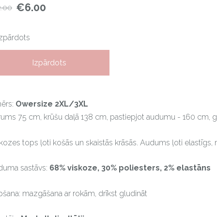
€6.00
2.00
Izpārdots
Izpārdots
mērs:
Owersize 2XL/3XL
ums 75 cm, krūšu daļā 138 cm, pastiepjot audumu - 160 cm, g
kozes tops ļoti košās un skaistās krāsās. Audums ļoti elastīgs
duma sastāvs:
68% viskoze, 30% poliesters, 2% elastāns
šana: mazgāšana ar rokām, drīkst gludināt