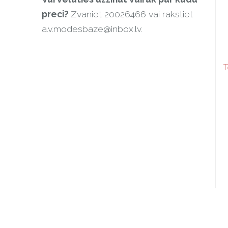
preci?
Zvaniet 20026466 vai rakstiet
a.v.modesbaze@inbox.lv
.
T