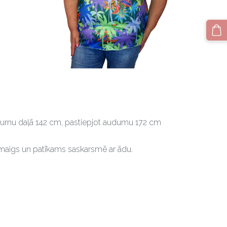
urnu daļā 142 cm, pastiepjot audumu 172 cm
, maigs un patīkams saskarsmē ar ādu.