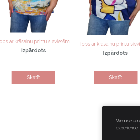
ops ar krāsainu printu sievietēm
Tops ar krāsainu printu sie
Izpārdots
Izpārdots
Skatīt
Skatīt
We use cook
experience.