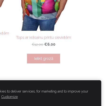
vietēm
Tops ar krāsainu printu sievietēm
€6.00
€12.00
Ielikt grozā
ies to deliver services, for marketing and to improve your
Customize