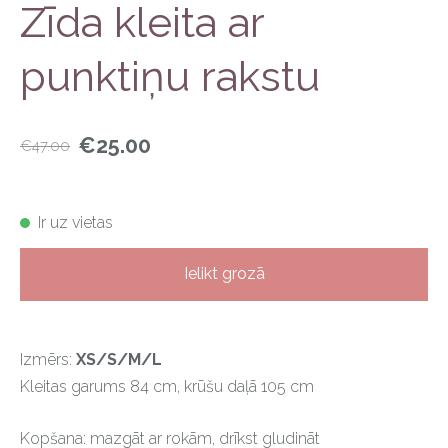
Zīda kleita ar
punktiņu rakstu
€25.00
€47.00
Ir uz vietas
Ielikt grozā
Izmērs:
XS/S/M/L
Kleitas garums 84 cm, krūšu daļā 105 cm
Kopšana: mazgāt ar rokām, drīkst gludināt