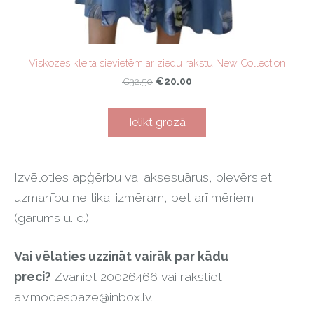
Viskozes kleita sievietēm ar ziedu rakstu New Collection
€20.00
€32.50
Ielikt grozā
Izvēloties apģērbu vai aksesuārus, pievērsiet
uzmanību ne tikai izmēram, bet arī mēriem
(garums u. c.).
Vai vēlaties uzzināt vairāk par kādu
preci?
Zvaniet 20026466 vai rakstiet
a.v.modesbaze@inbox.lv
.