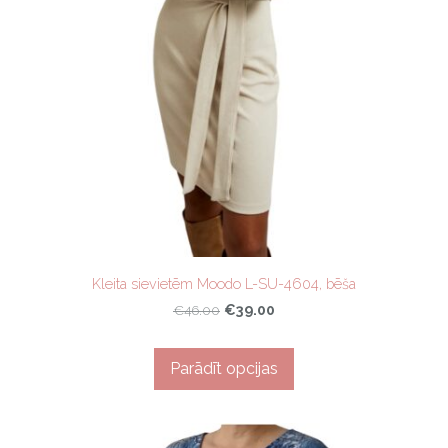
Kleita sievietēm Moodo L-SU-4604, bēša
€39.00
€46.00
Parādīt opcijas