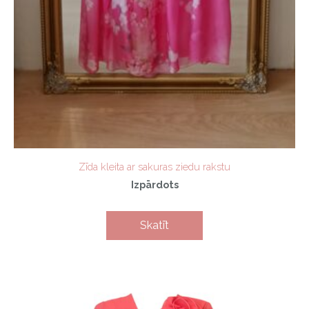
Zīda kleita ar sakuras ziedu rakstu
Izpārdots
Skatīt