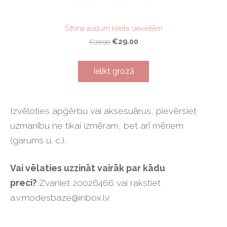
Šifona audum kleita sievietēm
€29.00
€39.99
Ielikt grozā
Izvēloties apģērbu vai aksesuārus, pievērsiet
uzmanību ne tikai izmēram, bet arī mēriem
(garums u. c.).
Vai vēlaties uzzināt vairāk par kādu
preci?
Zvaniet 20026466 vai rakstiet
a.v.modesbaze@inbox.lv
.