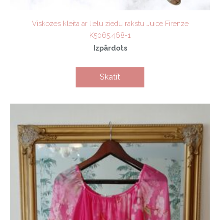
Viskozes kleita ar lielu ziedu rakstu Juice Firenze
K5065.468-1
Izpārdots
Skatīt