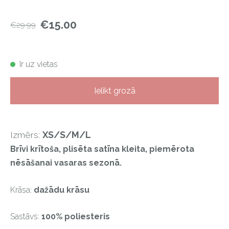
€15.00
€29.99
Ir uz vietas
Ielikt grozā
Izmērs:
XS/S/M/L
Brīvi krītoša, plisēta satīna kleita, piemērota
nēsāšanai vasaras sezonā.
Krāsa:
dažādu krāsu
Sastāvs:
100% poliesteris