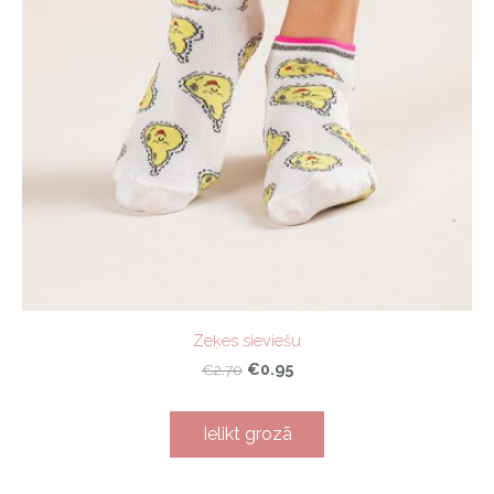
Zeķes sieviešu
€0.95
€2.70
Ielikt grozā