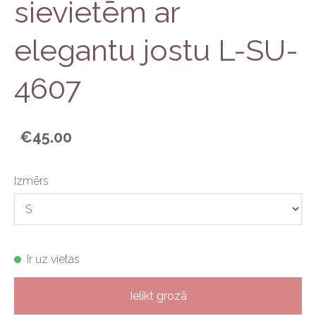
sievietēm ar
elegantu jostu L-SU-
4607
€45.00
Izmērs
Ir uz vietas
Ielikt grozā