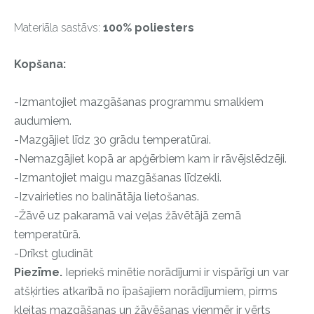
Materiāla sastāvs:
100% poliesters
Kopšana:
-Izmantojiet mazgāšanas programmu smalkiem
audumiem.
-Mazgājiet līdz 30 grādu temperatūrai.
-Nemazgājiet kopā ar apģērbiem kam ir rāvējslēdzēji.
-Izmantojiet maigu mazgāšanas līdzekli.
-Izvairieties no balinātāja lietošanas.
-Žāvē uz pakaramā vai veļas žāvētājā zemā
temperatūrā.
-Drīkst gludināt
Piezīme.
Iepriekš minētie norādījumi ir vispārīgi un var
atšķirties atkarībā no īpašajiem norādījumiem, pirms
kleitas mazgāšanas un žāvēšanas vienmēr ir vērts