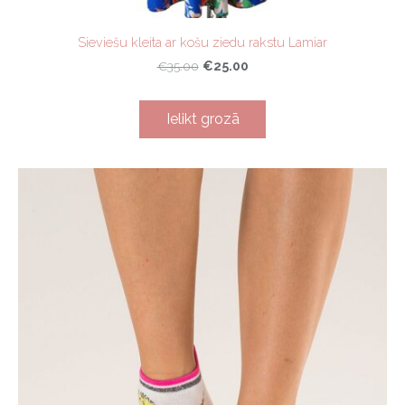
Sieviešu kleita ar košu ziedu rakstu Lamiar
€25.00
€35.00
Ielikt grozā