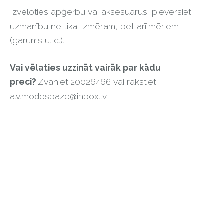
Izvēloties apģērbu vai aksesuārus, pievērsiet
uzmanību ne tikai izmēram, bet arī mēriem
(garums u. c.).
Vai vēlaties uzzināt vairāk par kādu
preci?
Zvaniet 20026466 vai rakstiet
a.v.modesbaze@inbox.lv
.