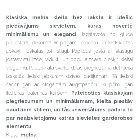
Klasiska melna kleita bez raksta ir ideāls
piedāvājums sievietēm, kuras novērtē
minimālismu un eleganci.
Izgatavota no gluda
poliestera, dekorēta ar pogām, ielocēm un kreklkleitas
apkakli, izskatās ļoti stilīgi. Papildus josta ar elastīgu
jostasvietu izceļ vidukli, un pogu aizdare piešķir kleitai
vieglumu. Paplašinātā svārku daļas piegriezuma dēļ kleita
izskatās lieliski jebkuram dzīves gadījumam. Tā lieliski
sader gan ar elegantām augstpapēžu kurpēm, gan
ikdienas balerīnas kurpēm.
Pateicoties klasiskajam
piegriezumam un minimālismam, kleita piestāv
daudziem stiliem, un tās universālums padara to
par neaizvietojamu katras sievietes garderobes
elementu.
Krāsa:
melna