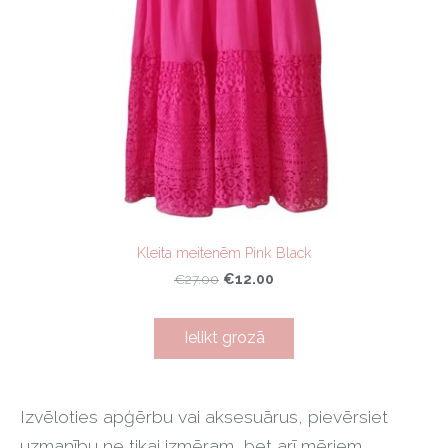
Kleita meitenēm Pink Black
€12.00
€27.00
Ielikt grozā
Izvēloties apģērbu vai aksesuārus, pievērsiet
uzmanību ne tikai izmēram, bet arī mēriem