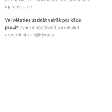
(garums u. c.).
Vai vēlaties uzzināt vairāk par kādu
preci?
Zvaniet 20026466 vai rakstiet
a.v.modesbaze@inbox.lv
.