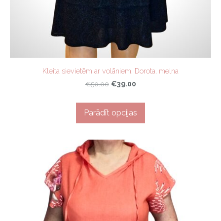
Kleita sievietēm ar volāniem, Dorota, melna
€39.00
€50.00
Parādīt opcijas