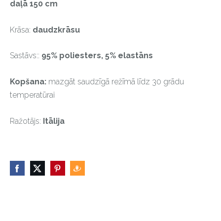
daļā 150 cm
Krāsa:
daudzkrāsu
Sastāvs::
95% poliesters, 5% elastāns
Kopšana:
mazgāt saudzīgā režīmā līdz 30 grādu
temperatūrai
Ražotājs:
Itālija