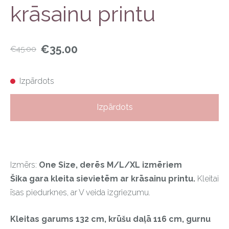
krāsainu printu
€35.00
€45.00
Izpārdots
Izpārdots
Izmērs:
One Size, derēs M/L/XL izmēriem
Šika gara kleita sievietēm ar krāsainu printu.
Kleitai
īsas piedurknes, ar V veida izgriezumu.
Kleitas garums 132 cm, krūšu daļā 116 cm, gurnu