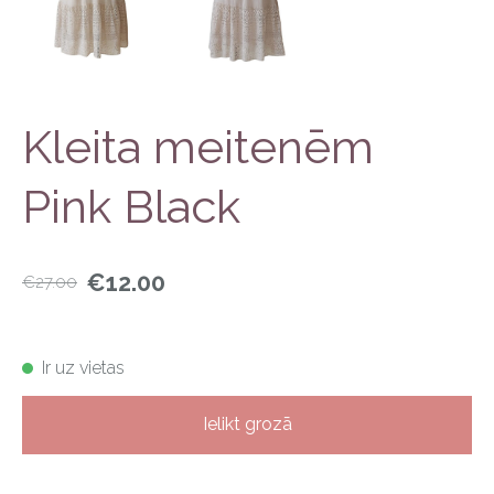
Kleita meitenēm
Pink Black
€12.00
€27.00
Ir uz vietas
Ielikt grozā