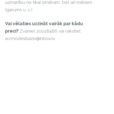
uzmanību ne tikai izmēram, bet arī mēriem
(garums u. c.).
Vai vēlaties uzzināt vairāk par kādu
preci?
Zvaniet 20026466 vai rakstiet
a.v.modesbaze@inbox.lv
.