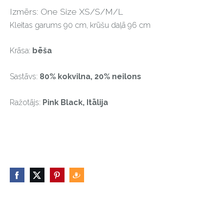
Izmērs: One Size XS/S/M/L
Kleitas garums 90 cm, krūšu daļā 96 cm
Krāsa:
bēša
Sastāvs:
80% kokvilna, 20% neilons
Ražotājs:
Pink Black, Itālija