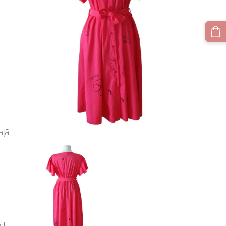
aļā
st