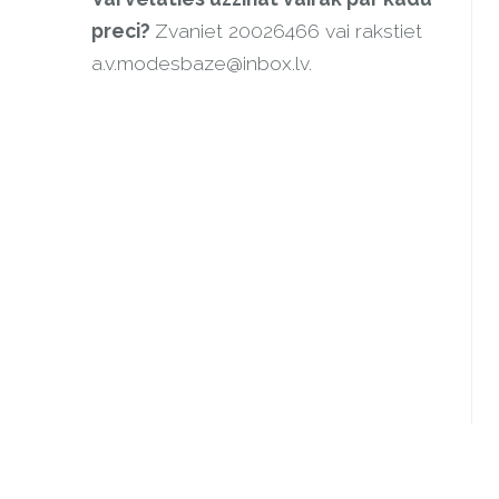
preci?
Zvaniet 20026466 vai rakstiet
a.v.modesbaze@inbox.lv
.