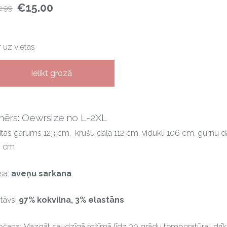
€15.00
2.99
Ir uz vietas
Ielikt grozā
mērs: Oewrsize no L-2XL
itas garums 123 cm, krūšu daļā 112 cm, viduklī 106 cm, gurnu d
5 cm
sa:
aveņu sarkana
tāvs:
97% kokvilna, 3% elastāns
šana: Mazgāt saudzīgā režīmā līdz 30 grādu temperatūrai, drīk