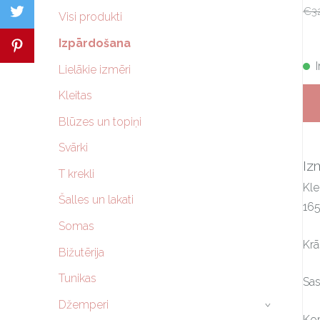
€3
Visi produkti
Izpārdošana
Lielākie izmēri
Kleitas
Blūzes un topiņi
Svārki
Iz
T krekli
Kle
Šalles un lakati
16
Somas
Krā
Bižutērija
Tunikas
Sas
Džemperi
›
Kop