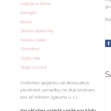
Legingi un bikses
glu
Kardigani
Raž
Bikses
Sieviešu apakšveļa
Sieviešu zeķes
Virsdrēbes
Gultas veļa
Segas un pledi
S
Izvēloties apģērbu vai aksesuārus,
pievērsiet uzmanību ne tikai izmēram,
bet arī mēriem (garums u. c.).
Vai vēlaties uzzināt vairāk par kādu