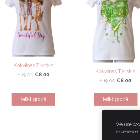
Kokvilnas T krekls
Kokvilnas T krekls
€8.00
€19.00
€8.00
€19.00
Ielikt grozā
Ielikt grozā
We use cook
experience.