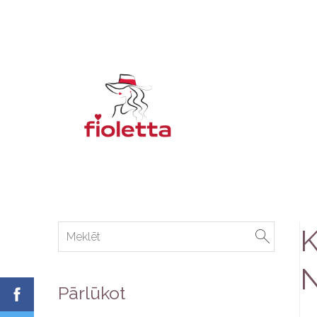
K
N
Pārlūkot