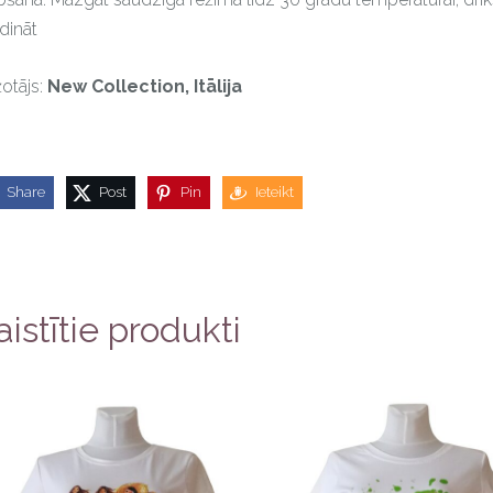
dināt
otājs:
New Collection, Itālija
Share
Post
Pin
Ieteikt
aistītie produkti