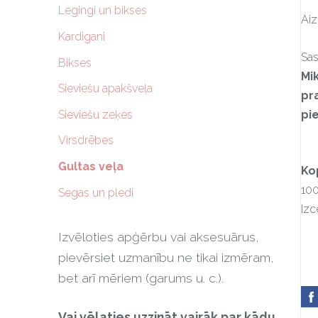
Legingi un bikses
Aiz
Kardigani
Sas
Bikses
Mik
Sieviešu apakšveļa
pr
pi
Sieviešu zeķes
Virsdrēbes
Gultas veļa
Ko
100
Segas un pledi
Izc
Izvēloties apģērbu vai aksesuārus,
pievērsiet uzmanību ne tikai izmēram,
bet arī mēriem (garums u. c.).
Vai vēlaties uzzināt vairāk par kādu