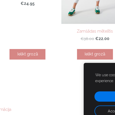
€24.95
Zamšādas mētelītis
€22.00
€38.00
Ielikt grozā
Ielikt grozā
We use cook
experience.
mācija
Acce