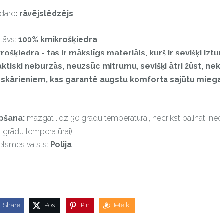
dare
: rāvējslēdzējs
tāvs:
100% kmikrošķiedra
rošķiedra - tas ir mākslīgs materiāls, kurš ir sevišķi iz
aktiski neburzās, neuzsūc mitrumu, sevišķi ātri žūst, nek
eskārieniem, kas garantē augstu komforta sajūtu miega 
pšana:
mazgāt līdz 30 grādu temperatūrai, nedrīkst balināt, nedr
 grādu temperatūrai)
elsmes valsts:
Polija
Share
Post
Pin
Ieteikt