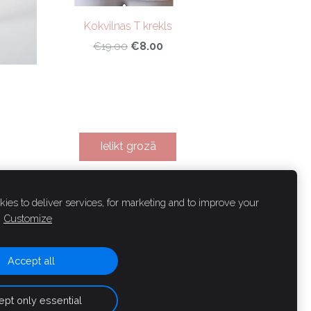
Kokvilnas T krekls
€8.00
€19.00
Ielikt grozā
ies to deliver services, for marketing and to improve your
Customize
Accept all
pt only essential