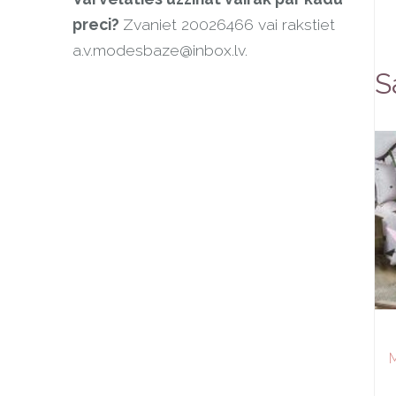
preci?
Zvaniet 20026466 vai rakstiet
a.v.modesbaze@inbox.lv
.
S