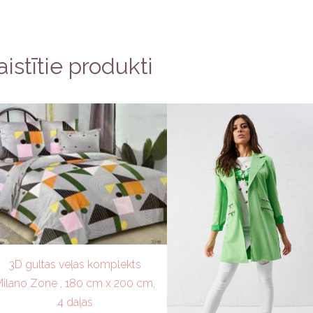
aistītie produkti
3D gultas veļas komplekts
Milano Zone , 180 cm x 200 cm,
4 daļas