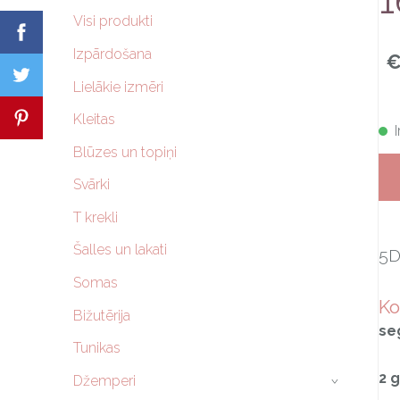
1
Visi produkti
Izpārdošana
€
Lielākie izmēri
Kleitas
Blūzes un topiņi
Svārki
T krekli
Šalles un lakati
5D
Somas
Ko
Bižutērija
se
Tunikas
2 
Džemperi
›