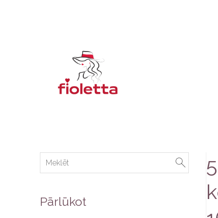
5
k
Pārlūkot