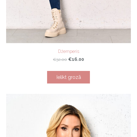
Džemperis
€16.00
€32.00
Ielikt grozā