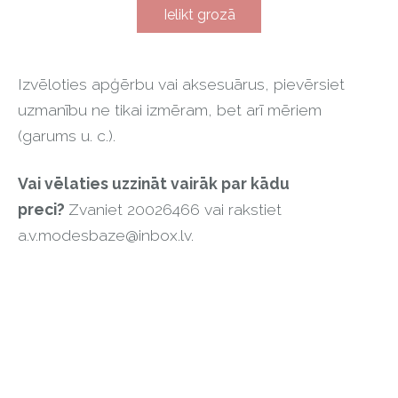
Ielikt grozā
Izvēloties apģērbu vai aksesuārus, pievērsiet
uzmanību ne tikai izmēram, bet arī mēriem
(garums u. c.).
Vai vēlaties uzzināt vairāk par kādu
preci?
Zvaniet 20026466 vai rakstiet
a.v.modesbaze@inbox.lv
.