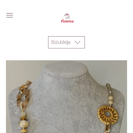
Bižutērija