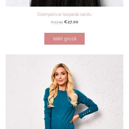
Džemperis ar leoparda rakstu
€27.00
€33.99
Ielikt grozā